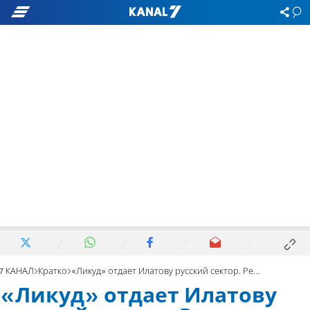
7 КАНАЛ
Кратко
«Ликуд» отдает Илатову русский сектор. Реакция НДИ
«Ликуд» отдает Илатову