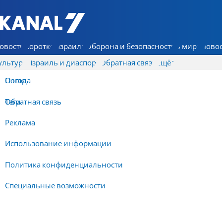
7 КАНАЛ - Аруц Шева
овости
Коротко
Израиль
Оборона и безопасность
В мире
Новос
ультура
Израиль и диаспора
Обратная связь
Ещё
О нас
Погода
Обратная связь
Теги
Реклама
Использование информации
Политика конфиденциальности
Специальные возможности