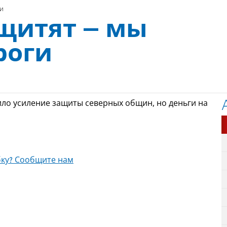
ги
ащитят – мы
роги
ло усиление защиты северных общин, но деньги на
ку? Сообщите нам