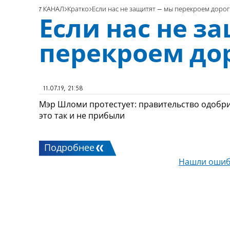
7 КАНАЛ
Кратко
Если нас не защитят – мы перекроем доро
Если нас не з
перекроем до
11.07.19, 21:58
Мэр Шломи протестует: правительство одобри
это так и не прибыли
Подробнее
Нашли ошиб