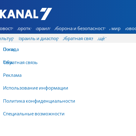
7 КАНАЛ - Аруц Шева
овости
Коротко
Израиль
Оборона и безопасность
В мире
Новос
ультура
Израиль и диаспора
Обратная связь
Ещё
О нас
Погода
Обратная связь
Теги
Реклама
Использование информации
Политика конфиденциальности
Специальные возможности