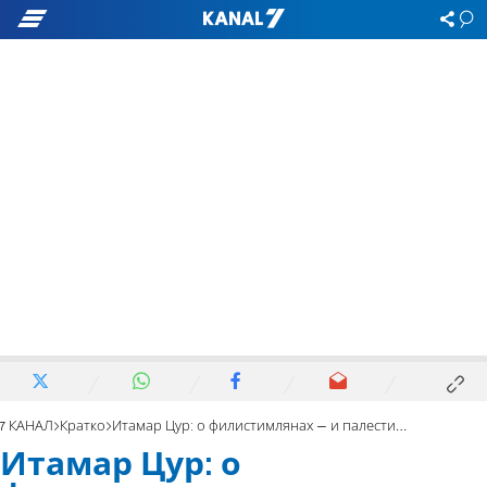
7 КАНАЛ
Кратко
Итамар Цур: о филистимлянах – и палестинцах
Итамар Цур: о