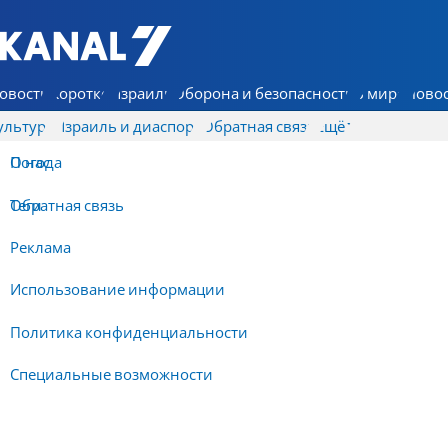
7 КАНАЛ - Аруц Шева
овости
Коротко
Израиль
Оборона и безопасность
В мире
Новос
ультура
Израиль и диаспора
Обратная связь
Ещё
О нас
Погода
Обратная связь
Теги
Реклама
Использование информации
Политика конфиденциальности
Специальные возможности