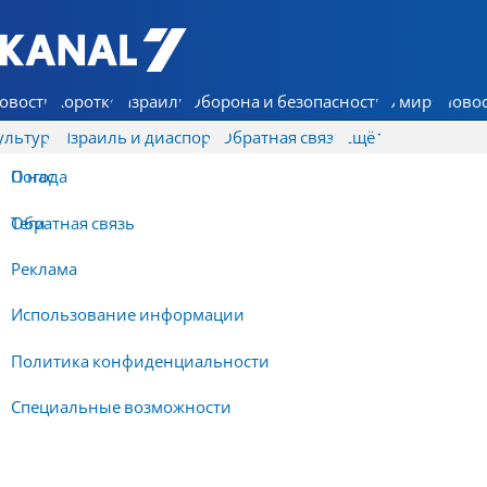
7 КАНАЛ - Аруц Шева
овости
Коротко
Израиль
Оборона и безопасность
В мире
Новос
ультура
Израиль и диаспора
Обратная связь
Ещё
О нас
Погода
Обратная связь
Теги
Реклама
Использование информации
Политика конфиденциальности
Специальные возможности