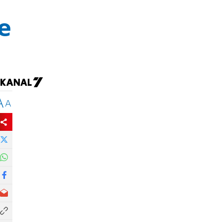
е
A
A