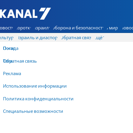
7 КАНАЛ - Аруц Шева
овости
Коротко
Израиль
Оборона и безопасность
В мире
Новос
ультура
Израиль и диаспора
Обратная связь
Ещё
О нас
Погода
Обратная связь
Теги
Реклама
Использование информации
Политика конфиденциальности
Специальные возможности