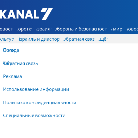
7 КАНАЛ - Аруц Шева
овости
Коротко
Израиль
Оборона и безопасность
В мире
Новос
ультура
Израиль и диаспора
Обратная связь
Ещё
О нас
Погода
Обратная связь
Теги
Реклама
Использование информации
Политика конфиденциальности
Специальные возможности