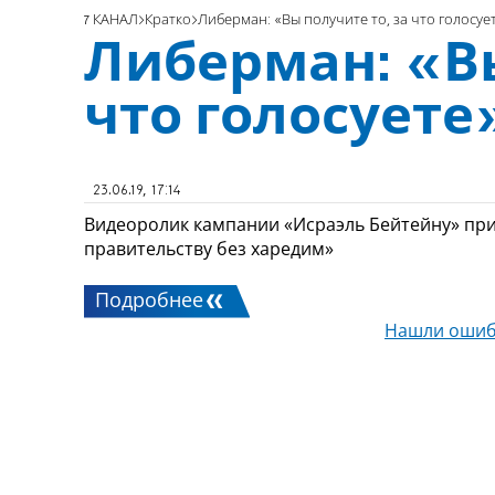
7 КАНАЛ
Кратко
Либерман: «Вы получите то, за что голосуе
Либерман: «Вы
что голосуете
23.06.19, 17:14
Видеоролик кампании «Исраэль Бейтейну» пр
правительству без харедим»
Подробнее
Нашли ошиб