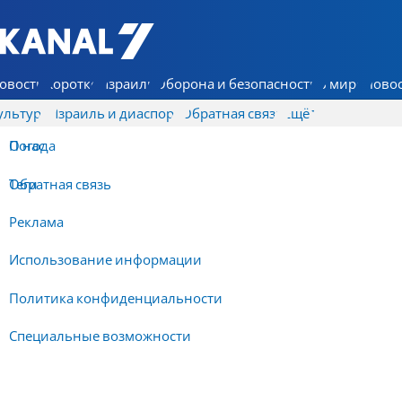
7 КАНАЛ - Аруц Шева
овости
Коротко
Израиль
Оборона и безопасность
В мире
Новос
ультура
Израиль и диаспора
Обратная связь
Ещё
О нас
Погода
Обратная связь
Теги
Реклама
Использование информации
Политика конфиденциальности
Специальные возможности