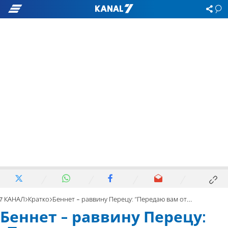
7 КАНАЛ
Кратко
Беннет - раввину Перецу: "Передаю вам ответственность за обучение наших детей"
Беннет - раввину Перецу: