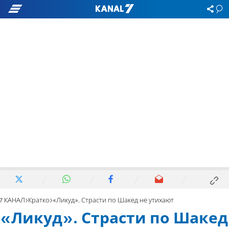
7 КАНАЛ
Кратко
«Ликуд». Страсти по Шакед не утихают
«Ликуд». Страсти по Шакед