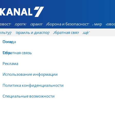
7 КАНАЛ - Аруц Шева
овости
Коротко
Израиль
Оборона и безопасность
В мире
Новос
ультура
Израиль и диаспора
Обратная связь
Ещё
О нас
Погода
Обратная связь
Теги
Реклама
Использование информации
Политика конфиденциальности
Специальные возможности