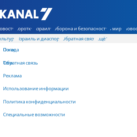
7 КАНАЛ - Аруц Шева
овости
Коротко
Израиль
Оборона и безопасность
В мире
Новос
ультура
Израиль и диаспора
Обратная связь
Ещё
О нас
Погода
Обратная связь
Теги
Реклама
Использование информации
Политика конфиденциальности
Специальные возможности