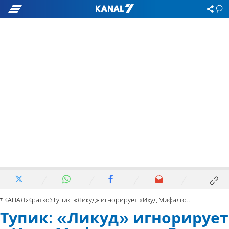
7 КАНАЛ
Кратко
Тупик: «Ликуд» игнорирует «Ихуд Мифалгот ха-Ямин»
Тупик: «Ликуд» игнорирует