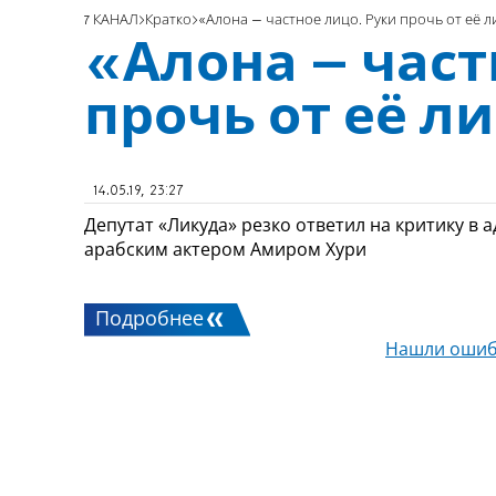
7 КАНАЛ
Кратко
«Алона – частное лицо. Руки прочь от её 
«Алона – част
прочь от её л
14.05.19, 23:27
Депутат «Ликуда» резко ответил на критику в 
арабским актером Амиром Хури
Подробнее
Нашли ошиб