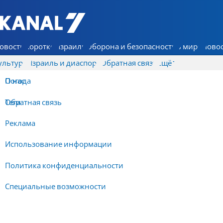
7 КАНАЛ - Аруц Шева
овости
Коротко
Израиль
Оборона и безопасность
В мире
Новос
ультура
Израиль и диаспора
Обратная связь
Ещё
О нас
Погода
Обратная связь
Теги
Реклама
Использование информации
Политика конфиденциальности
Специальные возможности