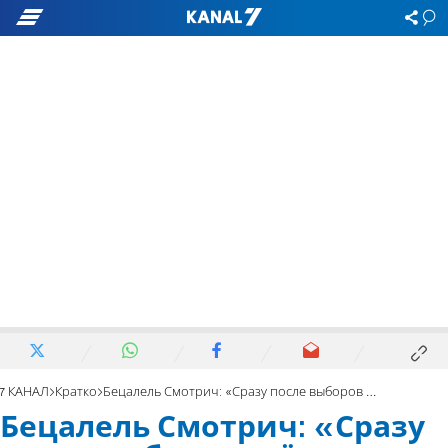
7 КАНАЛ
Кратко
Бецалель Смотрич: «Сразу после выборов всё это пройдет»
Бецалель Смотрич: «Сразу