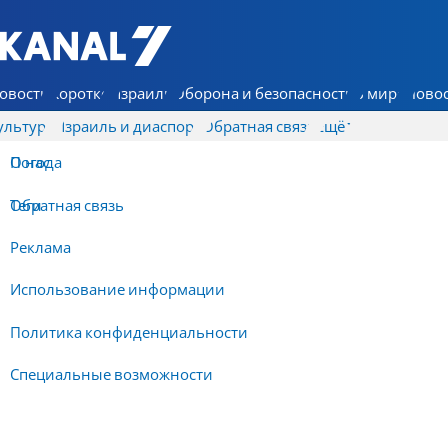
7 КАНАЛ - Аруц Шева
овости
Коротко
Израиль
Оборона и безопасность
В мире
Новос
ультура
Израиль и диаспора
Обратная связь
Ещё
О нас
Погода
Обратная связь
Теги
Реклама
Использование информации
Политика конфиденциальности
Специальные возможности