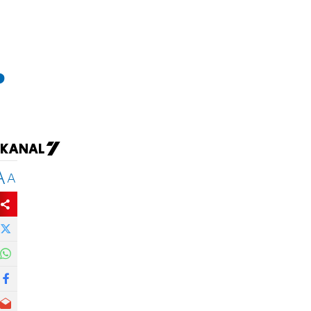
ь
A
A