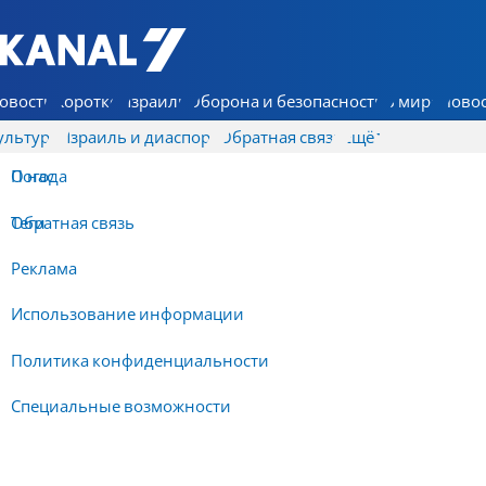
7 КАНАЛ - Аруц Шева
овости
Коротко
Израиль
Оборона и безопасность
В мире
Новос
ультура
Израиль и диаспора
Обратная связь
Ещё
О нас
Погода
Обратная связь
Теги
Реклама
Использование информации
Политика конфиденциальности
Специальные возможности