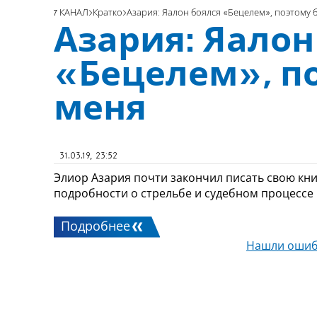
7 КАНАЛ
Кратко
Азария: Яалон боялся «Бецелем», поэтому 
Азария: Яалон
«Бецелем», п
меня
31.03.19, 23:52
Элиор Азария почти закончил писать свою кни
подробности о стрельбе и судебном процессе
Подробнее
Нашли ошиб