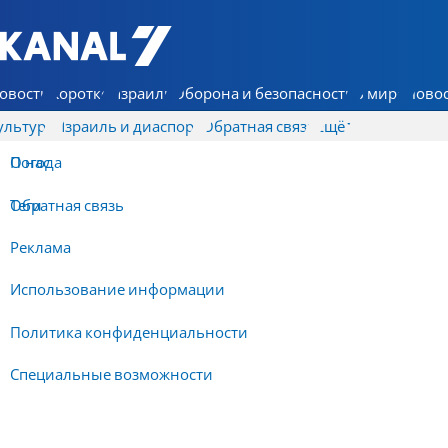
7 КАНАЛ - Аруц Шева
овости
Коротко
Израиль
Оборона и безопасность
В мире
Новос
ультура
Израиль и диаспора
Обратная связь
Ещё
О нас
Погода
Обратная связь
Теги
Реклама
Использование информации
Политика конфиденциальности
Специальные возможности