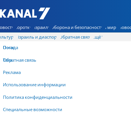
7 КАНАЛ - Аруц Шева
овости
Коротко
Израиль
Оборона и безопасность
В мире
Новос
ультура
Израиль и диаспора
Обратная связь
Ещё
О нас
Погода
Обратная связь
Теги
Реклама
Использование информации
Политика конфиденциальности
Специальные возможности