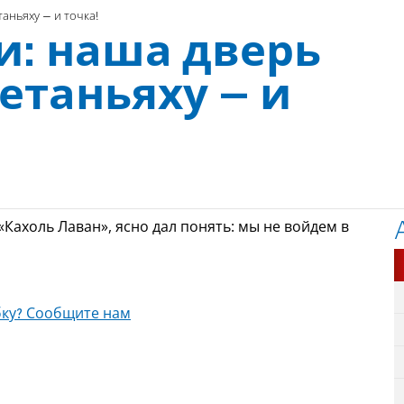
аньяху – и точка!
и: наша дверь
етаньяху – и
«Кахоль Лаван», ясно дал понять: мы не войдем в
ку? Сообщите нам