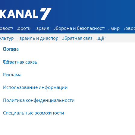
7 КАНАЛ - Аруц Шева
овости
Коротко
Израиль
Оборона и безопасность
В мире
Новос
ультура
Израиль и диаспора
Обратная связь
Ещё
О нас
Погода
Обратная связь
Теги
Реклама
Использование информации
Политика конфиденциальности
Специальные возможности