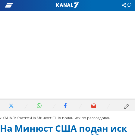
7 КАНАЛ
Кратко
На Минюст США подан иск по расследованию Мюллера
На Минюст США подан иск