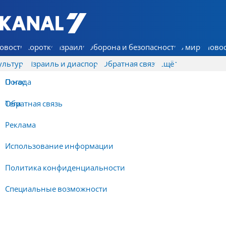
7 КАНАЛ - Аруц Шева
овости
Коротко
Израиль
Оборона и безопасность
В мире
Новос
ультура
Израиль и диаспора
Обратная связь
Ещё
О нас
Погода
Обратная связь
Теги
Реклама
Использование информации
Политика конфиденциальности
Специальные возможности