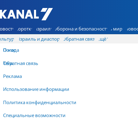
7 КАНАЛ - Аруц Шева
овости
Коротко
Израиль
Оборона и безопасность
В мире
Новос
ультура
Израиль и диаспора
Обратная связь
Ещё
О нас
Погода
Обратная связь
Теги
Реклама
Использование информации
Политика конфиденциальности
Специальные возможности