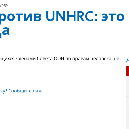
сурда
ротив UNHRC: это
да
ющихся членами Совета ООН по правам человека, не
ку? Сообщите нам