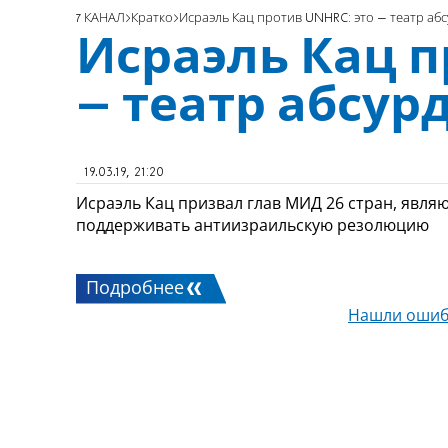
7 КАНАЛ
Кратко
Исраэль Кац против UNHRC: это – театр аб
Исраэль Кац п
– театр абсур
19.03.19, 21:20
Исраэль Кац призвал глав МИД 26 стран, явля
поддерживать антиизраильскую резолюцию
Подробнее
Нашли ошиб