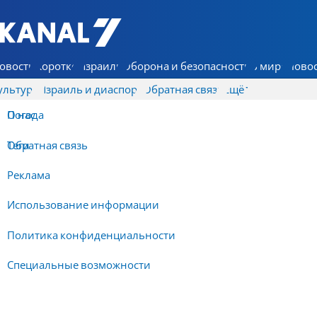
7 КАНАЛ - Аруц Шева
овости
Коротко
Израиль
Оборона и безопасность
В мире
Новос
ультура
Израиль и диаспора
Обратная связь
Ещё
О нас
Погода
Обратная связь
Теги
Реклама
Использование информации
Политика конфиденциальности
Специальные возможности