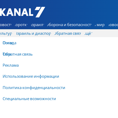
7 КАНАЛ - Аруц Шева
овости
Коротко
Израиль
Оборона и безопасность
В мире
Новос
ультура
Израиль и диаспора
Обратная связь
Ещё
О нас
Погода
Обратная связь
Теги
Реклама
Использование информации
Политика конфиденциальности
Специальные возможности