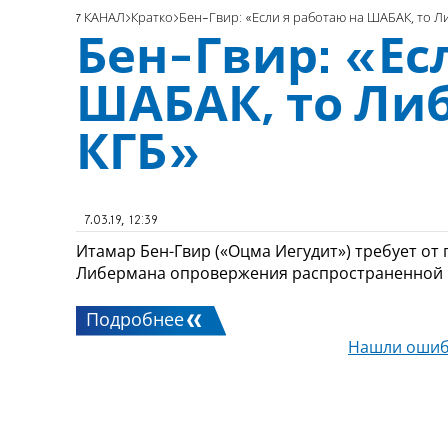
7 КАНАЛ
Кратко
Бен-Гвир: «Если я работаю на ШАБАК, то Л
Бен-Гвир: «Ес
ШАБАК, то Либ
КГБ»
7.03.19, 12:39
Итамар Бен-Гвир («Оцма Иегудит») требует от
Либермана опровержения распространенной
Подробнее
Нашли ошиб