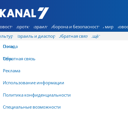
7 КАНАЛ - Аруц Шева
овости
Коротко
Израиль
Оборона и безопасность
В мире
Новос
ультура
Израиль и диаспора
Обратная связь
Ещё
О нас
Погода
Обратная связь
Теги
Реклама
Использование информации
Политика конфиденциальности
Специальные возможности