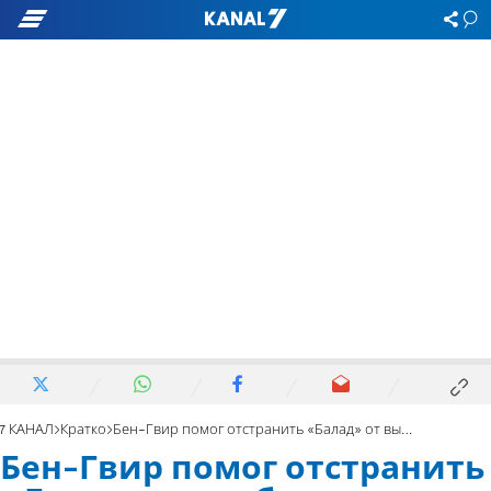
7 КАНАЛ
Кратко
Бен-Гвир помог отстранить «Балад» от выборов
Бен-Гвир помог отстранить