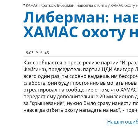
7 КАНАЛ
Кратко
Либерман: навсегда отбить у ХАМАС охоту 
Либерман: нав
ХАМАС охоту н
5.03.19, 21:43
Как сообщается в пресс-релизе партии "Исраэ
Фейгина), председатель партии НДИ Авигдор Л
всего один раз, ты словно выдаешь им бессро
слабость, они будут постоянно вымогать нов
отреагировал на сообщение о том, что ХАМАС 
передаст ему дополнительные 20 миллионов д
за “крышевание”, нужно было сразу нанести п
навсегда отбить охоту нападать на нас”, - подч
Нашли ошиб