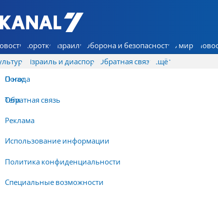
7 КАНАЛ - Аруц Шева
овости
Коротко
Израиль
Оборона и безопасность
В мире
Новос
ультура
Израиль и диаспора
Обратная связь
Ещё
О нас
Погода
Обратная связь
Теги
Реклама
Использование информации
Политика конфиденциальности
Специальные возможности