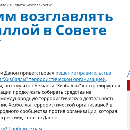
ллой в Совете Безопасности”
м возглавлять
аллой в Совете
”
ани Данон приветствовал
решение правительства
 “Хизбаллы” террористической организацией
.
, потому что обе части "Хизбаллы" контролируются
зации продолжать собирать средства на
 международную террористическую деятельность.
ние Хезболлы террористической организацией в
родного сообщества против организации, которая
рессии», - сказал Данон.
ку? Сообщите нам