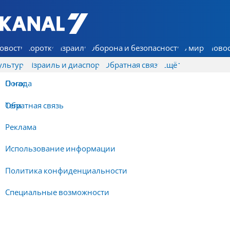
7 КАНАЛ - Аруц Шева
овости
Коротко
Израиль
Оборона и безопасность
В мире
Новос
ультура
Израиль и диаспора
Обратная связь
Ещё
О нас
Погода
Обратная связь
Теги
Реклама
Использование информации
Политика конфиденциальности
Специальные возможности