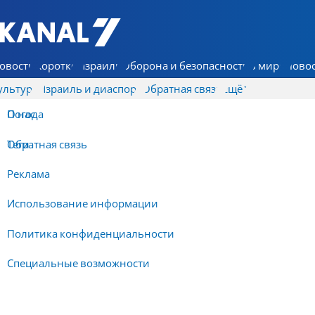
7 КАНАЛ - Аруц Шева
овости
Коротко
Израиль
Оборона и безопасность
В мире
Новос
ультура
Израиль и диаспора
Обратная связь
Ещё
О нас
Погода
Обратная связь
Теги
Реклама
Использование информации
Политика конфиденциальности
Специальные возможности