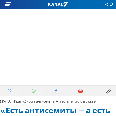
7 КАНАЛ
Кратко
«Есть антисемиты – а есть те, кто спасали евреев»
«Есть антисемиты – а есть