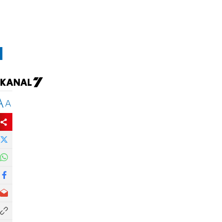
л
A
A