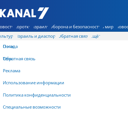
7 КАНАЛ - Аруц Шева
овости
Коротко
Израиль
Оборона и безопасность
В мире
Новос
ультура
Израиль и диаспора
Обратная связь
Ещё
О нас
Погода
Обратная связь
Теги
Реклама
Использование информации
Политика конфиденциальности
Специальные возможности