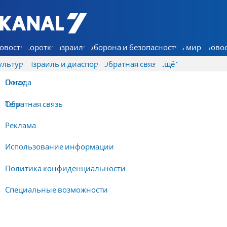
7 КАНАЛ - Аруц Шева
овости
Коротко
Израиль
Оборона и безопасность
В мире
Новос
ультура
Израиль и диаспора
Обратная связь
Ещё
О нас
Погода
Обратная связь
Теги
Реклама
Использование информации
Политика конфиденциальности
Специальные возможности