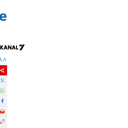
е
A
A