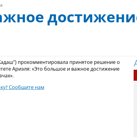
ля
важное достижени
-Хадаш") прокомментировала принятое решение о
итете Ариэля:
«Это большое и важное достижение
ачах».
ку? Сообщите нам