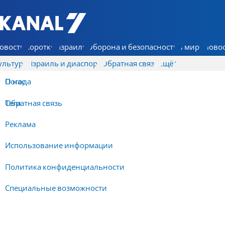
7 КАНАЛ - Аруц Шева
овости
Коротко
Израиль
Оборона и безопасность
В мире
Новос
ультура
Израиль и диаспора
Обратная связь
Ещё
О нас
Погода
Обратная связь
Теги
Реклама
Использование информации
Политика конфиденциальности
Специальные возможности