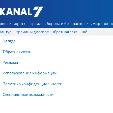
7 КАНАЛ - Аруц Шева
овости
Коротко
Израиль
Оборона и безопасность
В мире
Новос
ультура
Израиль и диаспора
Обратная связь
Ещё
О нас
Погода
Обратная связь
Теги
Реклама
Использование информации
Политика конфиденциальности
Специальные возможности