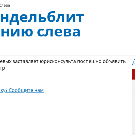
слева
андельблит
ению слева
 левых заставляет юрисконсульта поспешно объявить
тр
ку? Сообщите нам