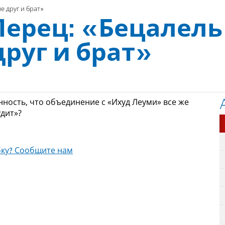
 друг и брат»
Перец: «Бецалель
руг и брат»
нность, что объединение с «Ихуд Леуми» все же
удит»?
ку? Сообщите нам