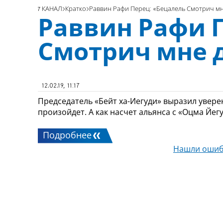
7 КАНАЛ
Кратко
Раввин Рафи Перец: «Бецалель Смотрич мне
Раввин Рафи 
Смотрич мне д
12.02.19, 11:17
Председатель «Бейт ха-Иегуди» выразил увере
произойдет. А как насчет альянса с «Оцма Йег
Подробнее
Нашли ошиб