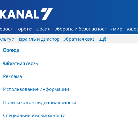
7 КАНАЛ - Аруц Шева
овости
Коротко
Израиль
Оборона и безопасность
В мире
Новос
ультура
Израиль и диаспора
Обратная связь
Ещё
О нас
Погода
Обратная связь
Теги
Реклама
Использование информации
Политика конфиденциальности
Специальные возможности