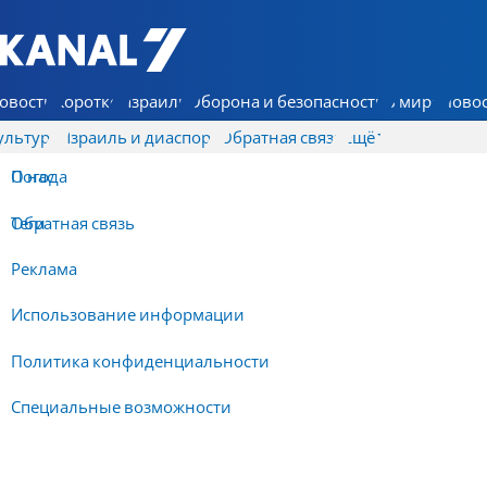
7 КАНАЛ - Аруц Шева
овости
Коротко
Израиль
Оборона и безопасность
В мире
Новос
ультура
Израиль и диаспора
Обратная связь
Ещё
О нас
Погода
Обратная связь
Теги
Реклама
Использование информации
Политика конфиденциальности
Специальные возможности