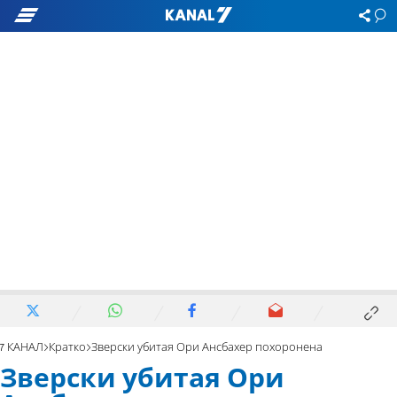
7 КАНАЛ
Кратко
Зверски убитая Ори Ансбахер похоронена
Зверски убитая Ори