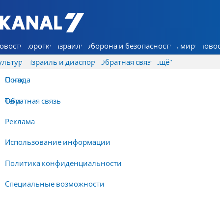
7 КАНАЛ - Аруц Шева
овости
Коротко
Израиль
Оборона и безопасность
В мире
Новос
ультура
Израиль и диаспора
Обратная связь
Ещё
О нас
Погода
Обратная связь
Теги
Реклама
Использование информации
Политика конфиденциальности
Специальные возможности