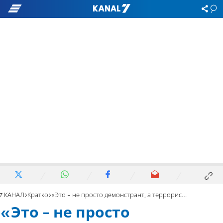
7 КАНАЛ
Кратко
«Это - не просто демонстрант, а террорист». Кто убит у Адей-Ада
«Это - не просто