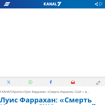
7 КАНАЛ
Кратко
Луис Фаррахан: «Смерть Израилю. США – великий сатана». Видео
Луис Фаррахан: «Смерть