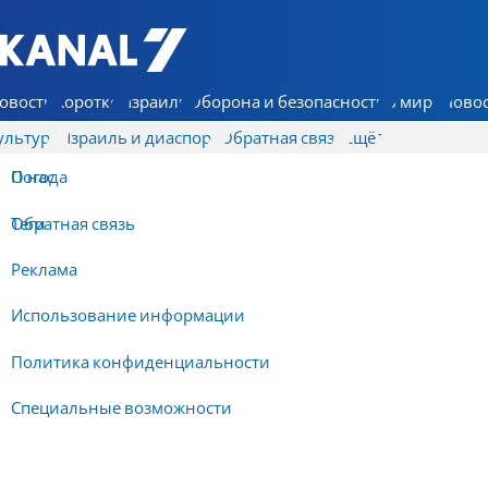
7 КАНАЛ - Аруц Шева
овости
Коротко
Израиль
Оборона и безопасность
В мире
Новос
ультура
Израиль и диаспора
Обратная связь
Ещё
О нас
Погода
Обратная связь
Теги
Реклама
Использование информации
Политика конфиденциальности
Специальные возможности