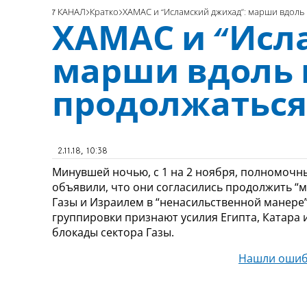
7 КАНАЛ
Кратко
ХАМАС и “Исламский джихад”: марши вдоль
ХАМАС и “Исл
марши вдоль 
продолжаться
2.11.18, 10:38
Минувшей ночью, с 1 на 2 ноября, полномочн
объявили, что они согласились продолжить “
Газы и Израилем в “ненасильственной манере”
группировки признают усилия Египта, Катар
блокады сектора Газы.
Нашли ошиб