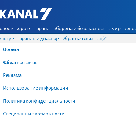
7 КАНАЛ - Аруц Шева
овости
Коротко
Израиль
Оборона и безопасность
В мире
Новос
ультура
Израиль и диаспора
Обратная связь
Ещё
О нас
Погода
Обратная связь
Теги
Реклама
Использование информации
Политика конфиденциальности
Специальные возможности