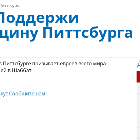
Питтсбурга
 Поддержи
щину Питтсбурга
 Питтсбурге призывает евреев всего мира
шей в Шаббат
ку? Сообщите нам