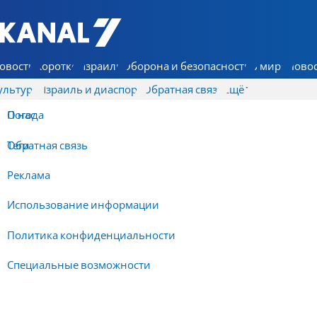
7 КАНАЛ - Аруц Шева
овости
Коротко
Израиль
Оборона и безопасность
В мире
Новос
ультура
Израиль и диаспора
Обратная связь
Ещё
О нас
Погода
Обратная связь
Теги
Реклама
Использование информации
Политика конфиденциальности
Специальные возможности