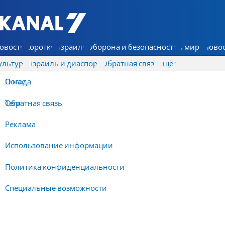
7 КАНАЛ - Аруц Шева
овости
Коротко
Израиль
Оборона и безопасность
В мире
Новос
ультура
Израиль и диаспора
Обратная связь
Ещё
О нас
Погода
Обратная связь
Теги
Реклама
Использование информации
Политика конфиденциальности
Специальные возможности