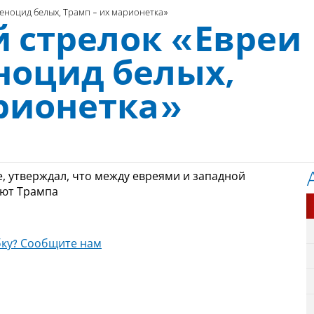
еноцид белых, Трамп - их марионетка»
й стрелок «Евреи
ноцид белых,
арионетка»
, утверждал, что между евреями и западной
уют Трампа
ку? Сообщите нам