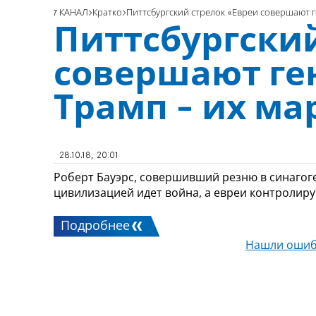
7 КАНАЛ
Кратко
Питтсбургский стрелок «Евреи совершают г
Питтсбургски
совершают ге
Трамп - их м
28.10.18, 20:01
Роберт Бауэрс, совершивший резню в синагоге
цивилизацией идет война, а евреи контролир
Подробнее
Нашли ошиб