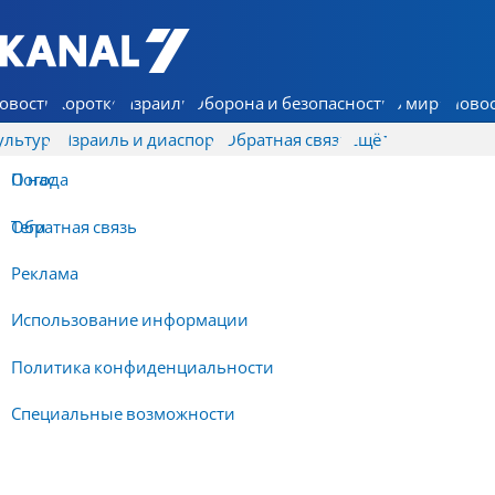
7 КАНАЛ - Аруц Шева
овости
Коротко
Израиль
Оборона и безопасность
В мире
Новос
ультура
Израиль и диаспора
Обратная связь
Ещё
О нас
Погода
Обратная связь
Теги
Реклама
Использование информации
Политика конфиденциальности
Специальные возможности