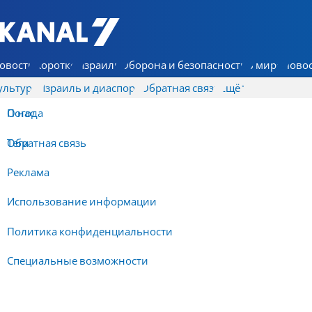
7 КАНАЛ - Аруц Шева
овости
Коротко
Израиль
Оборона и безопасность
В мире
Новос
ультура
Израиль и диаспора
Обратная связь
Ещё
О нас
Погода
Обратная связь
Теги
Реклама
Использование информации
Политика конфиденциальности
Специальные возможности