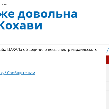
охави
же довольна
Кохави
аба ЦАХАЛа объединило весь спектр израильского
ку? Сообщите нам