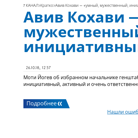
7 КАНАЛ
Кратко
Авив Кохави – «умный, мужественный, ин
Авив Кохави 
мужественны
инициативны
26.10.18, 12:57
Моти Йогев об избранном начальнике генштаб
инициативный, активный и очень ответствен
Подробнее
Нашли ошиб