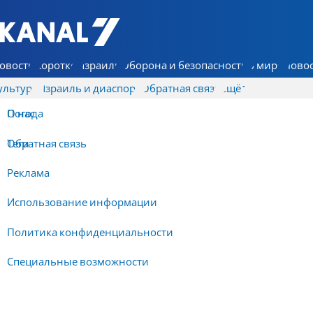
7 КАНАЛ - Аруц Шева
овости
Коротко
Израиль
Оборона и безопасность
В мире
Новос
ультура
Израиль и диаспора
Обратная связь
Ещё
О нас
Погода
Обратная связь
Теги
Реклама
Использование информации
Политика конфиденциальности
Специальные возможности