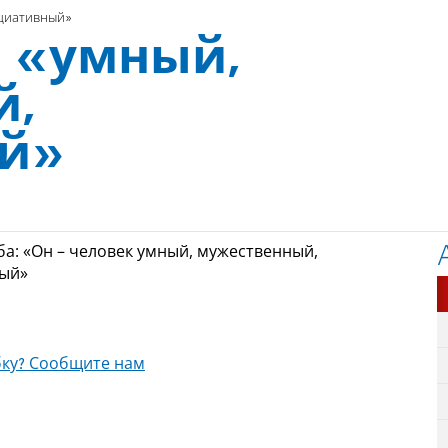
ициативный»
– «умный,
й,
й»
а: «Он – человек умный, мужественный,
ный»
ку? Сообщите нам