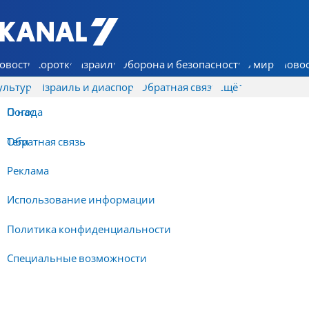
7 КАНАЛ - Аруц Шева
овости
Коротко
Израиль
Оборона и безопасность
В мире
Новос
ультура
Израиль и диаспора
Обратная связь
Ещё
О нас
Погода
Обратная связь
Теги
Реклама
Использование информации
Политика конфиденциальности
Специальные возможности